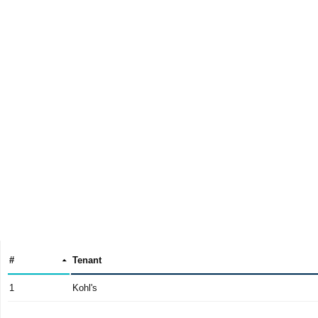
#
Tenant
1
Kohl's